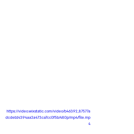
https://video.wixstatic.com/video/b46392_87577a
dcdeb14394aa2a473ca7cc0f5b/480p/mp4/file.mp
4