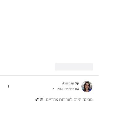
לייק
להשיב
Avishag Sp
04 בספט׳ 2020
•
מכינה היום לארוחת צהריים  🥂💕