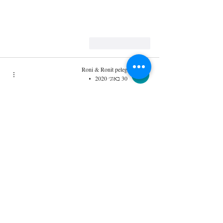
לייק
להשיב
Roni & Ronit peleg
30 באוג׳ 2020
•
נעוף על העוף!⁦❤️⁩
לייק
להשיב