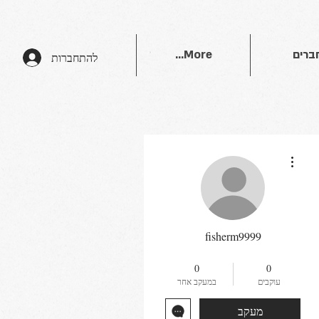
ברים
More...
להתחברות
More actions
fisherm9999
מאסטר שף
+
4
0
0
עוקבים
במעקב אחר
מעקב