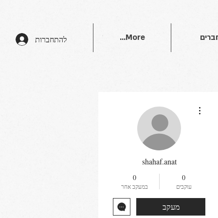
ברים
More...
להתחברות
More actions
shahaf.anat
0
0
עוקבים
במעקב אחר
מעקב