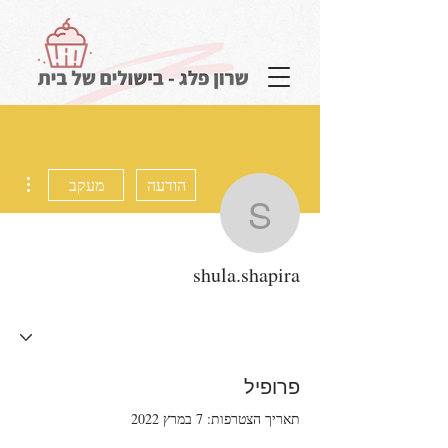
להתחברות
ions
הודעה
מעקב
הבלוג שלי
shula.shapira
shula.shapira
פרופיל
תאריך הצטרפות: 7 במרץ 2022