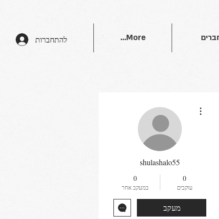
ברים
More...
להתחברות
More actions
shulashalo55
0
0
עוקבים
במעקב אחר
מעקב