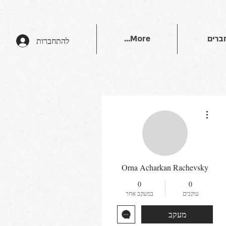
ברים
More...
להתחברות
More actions
Orna Acharkan Rachevsky
0
0
עוקבים
במעקב אחר
מעקב