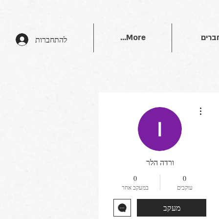
ברים
More...
להתחברות
More actions
ורדה הלר
0
0
עוקבים
במעקב אחר
מעקב