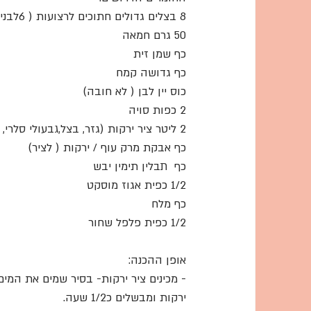
8 בצלים גדולים חתוכים לרצועות ( 6לבנים, 2 סגולים)
50 גרם חמאה
כף שמן זית
כף גדושה קמח
כוס יין לבן ( לא חובה) 
2 כפות סויה 
2 ליטר ציר ירקות (גזר, בצל,גבעולי סלרי, שורש סלרי, פטרוזיליה)
כף אבקת מרק עוף / ירקות ( לציר) 
כף  תבלין תימין יבש
1/2 כפית אגוז מוסקט
כף מלח
1/2 כפית פלפל שחור
אופן ההכנה:
- מכינים ציר ירקות- בסיר שמים את המים
ירקות ומבשלים כ1/2 שעה. 