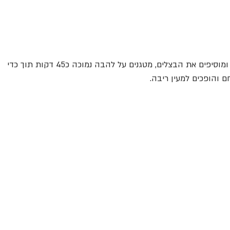
- בסיר גדול מחממים את החמאה והשמן ומוסיפים את הבצלים, מטגנים על להבה נמוכה כ45 דקות תוך כדי 
 והופכים למעין ריבה. 